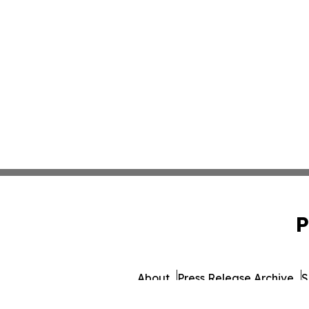
P
About
Press Release Archive
S
© 1995-2026 Newsmatics Inc. 