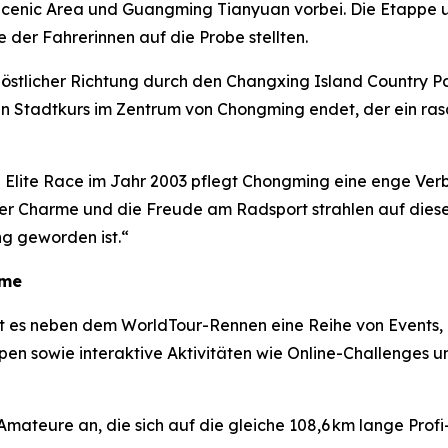
cenic Area und Guangming Tianyuan vorbei. Die Etappe u
 der Fahrerinnen auf die Probe stellten.
n östlicher Richtung durch den Changxing Island Country 
n Stadtkurs im Zentrum von Chongming endet, der ein ras
 Elite Race im Jahr 2003 pflegt Chongming eine enge Verb
er Charme und die Freude am Radsport strahlen auf diese
g geworden ist.“
hme
t es neben dem WorldTour-Rennen eine Reihe von Events,
en sowie interaktive Aktivitäten wie Online-Challenges u
mateure an, die sich auf die gleiche 108,6 km lange Prof