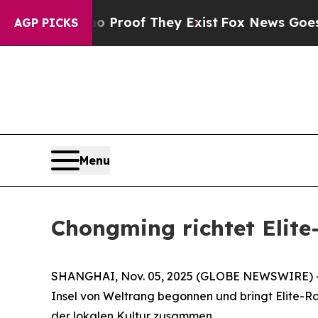
fers no Proof They Exist
Fox News Goes Quiet as 
AGP PICKS
Menu
Chongming richtet Elit
SHANGHAI, Nov. 05, 2025 (GLOBE NEWSWIRE) -- D
Insel von Weltrang begonnen und bringt Elite-R
der lokalen Kultur zusammen.