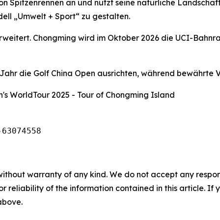
on Spitzenrennen an und nutzt seine natürliche Landschaf
ell „Umwelt + Sport“ zu gestalten.
 erweitert. Chongming wird im Oktober 2026 die UCI-Bahnr
hr die Golf China Open ausrichten, während bewährte Ve
's WorldTour 2025 - Tour of Chongming Island
-63074558
without warranty of any kind. We do not accept any responsib
r reliability of the information contained in this article. I
 above.