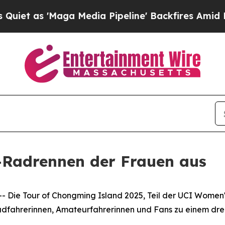
'Maga Media Pipeline' Backfires Amid Rumors Tr
e-Radrennen der Frauen aus
ie Tour of Chongming Island 2025, Teil der UCI Women's
adfahrerinnen, Amateurfahrerinnen und Fans zu einem drei