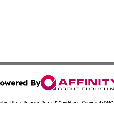
owered By
ubmit Press Release
Terms & Conditions
Copyright/DMCA
dba Affinity Group Publishing & Entertainment Wire Massac